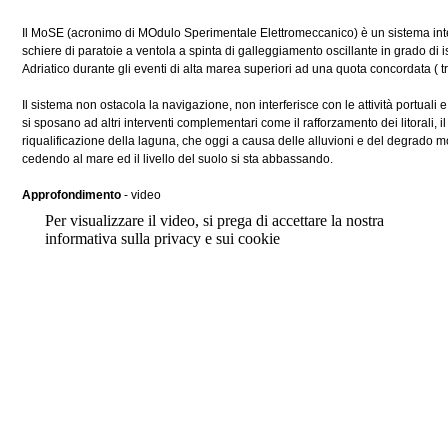
Il MoSE (acronimo di MOdulo Sperimentale Elettromeccanico) è un sistema integ
schiere di paratoie a ventola a spinta di galleggiamento oscillante in grado di 
Adriatico durante gli eventi di alta marea superiori ad una quota concordata ( tra
Il sistema non ostacola la navigazione, non interferisce con le attività portuali
si sposano ad altri interventi complementari come il rafforzamento dei litorali, il
riqualificazione della laguna, che oggi a causa delle alluvioni e del degrado 
cedendo al mare ed il livello del suolo si sta abbassando.
Approfondimento
- video