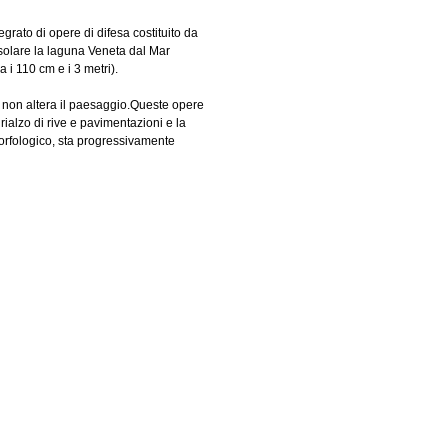
rato di opere di difesa costituito da
isolare la laguna Veneta dal Mar
 i 110 cm e i 3 metri).
 e non altera il paesaggio.Queste opere
 rialzo di rive e pavimentazioni e la
morfologico, sta progressivamente