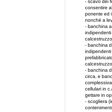
- scavo dei f
consentire a
ponente ed i
nonché a lev
- banchina a 
indipendenti 
calcestruzzo
- banchina di
indipendenti 
prefabbricato
calcestruzzo
- banchina d
circa, e banc
complessivam
cellulari in 
gettare in op
- scogliera (
contenimento