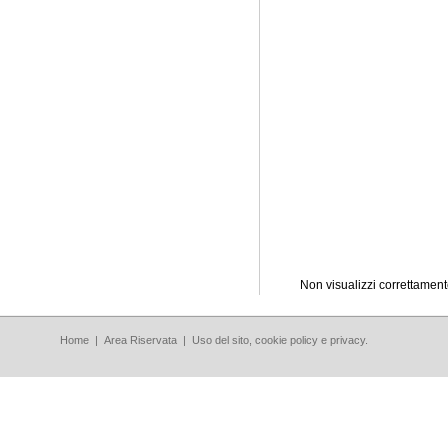
Non visualizzi correttame
Home
|
Area Riservata
|
Uso del sito, cookie policy e privacy.