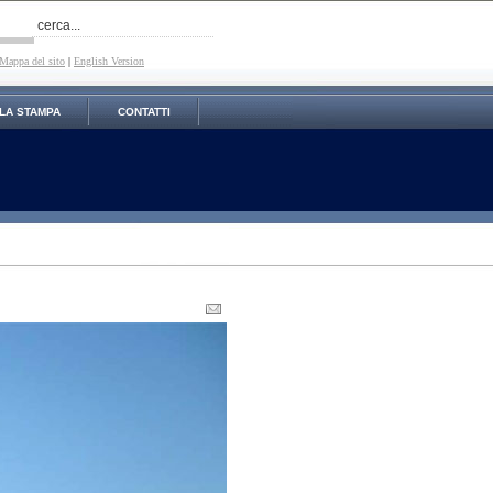
Mappa del sito
|
English Version
LA STAMPA
CONTATTI